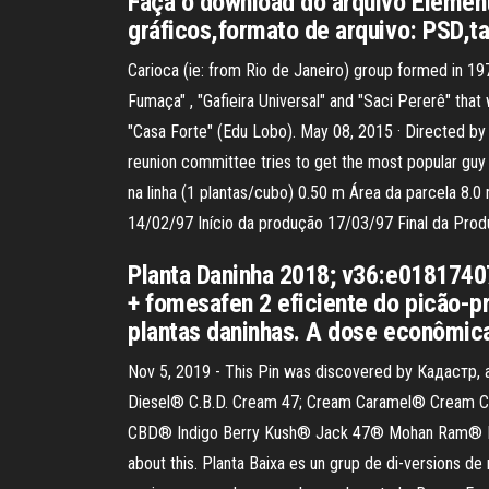
Faça o download do arquivo Elemen
gráficos,formato de arquivo: PSD,
Carioca (ie: from Rio de Janeiro) group formed in 1
Fumaça" , "Gafieira Universal" and "Saci Pererê" that 
"Casa Forte" (Edu Lobo). May 08, 2015 · Directed by
reunion committee tries to get the most popular guy i
na linha (1 plantas/cubo) 0.50 m Área da parcela 8.
14/02/97 Início da produção 17/03/97 Final da Produ
Planta Daninha 2018; v36:e01817407
+ fomesafen 2 eficiente do picão-p
plantas daninhas. A dose econômica
Nov 5, 2019 - This Pin was discovered by Кадастр
Diesel® C.B.D. Cream 47; Cream Caramel® Cream C
CBD® Indigo Berry Kush® Jack 47® Mohan Ram® Psico
about this. Planta Baixa es un grup de di-versions de 