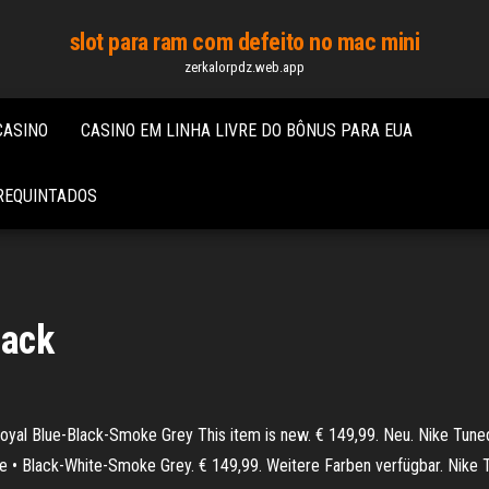
slot para ram com defeito no mac mini
zerkalorpdz.web.app
CASINO
CASINO EM LINHA LIVRE DO BÔNUS PARA EUA
 REQUINTADOS
jack
yal Blue-Black-Smoke Grey This item is new. € 149,99. Neu. Nike Tuned
 • Black-White-Smoke Grey. € 149,99. Weitere Farben verfügbar. Nike T