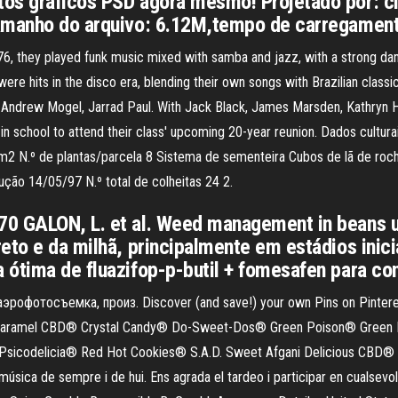
tos gráficos PSD agora mesmo! Projetado por: c
tamanho do arquivo: 6.12M,tempo de carregamen
976, they played funk music mixed with samba and jazz, with a strong d
were hits in the disco era, blending their own songs with Brazilian class
 Andrew Mogel, Jarrad Paul. With Jack Black, James Marsden, Kathryn H
n school to attend their class' upcoming 20-year reunion. Dados culturai
0 m2 N.º de plantas/parcela 8 Sistema de sementeira Cubos de lã de ro
ção 14/05/97 N.º total de colheitas 24 2.
0 GALON, L. et al. Weed management in beans us
reto e da milhã, principalmente em estádios ini
 ótima de fluazifop-p-butil + fomesafen para con
, аэрофотосъемка, произ. Discover (and save!) your own Pins on Pin
aramel CBD® Crystal Candy® Do-Sweet-Dos® Green Poison® Green Po
delicia® Red Hot Cookies® S.A.D. Sweet Afgani Delicious CBD® S.A.D
música de sempre i de hui. Ens agrada el tardeo i participar en cualsevol