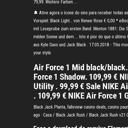
79,99. Weitere Farben …
🔔 Ative agora o ícone do sino para receber todas as
Vorspiel: Black Light… von Renee Rose € 0,00 * eBook
mit Leseprobe zum ersten Band. Menton 1881: Die Sta
milden Sonne und dem … Isto é pior do que o último
aus Kyle Gass und Jack Black . 17.05.2018 - This mod
your style.
Air Force 1 Mid black/black.
Force 1 Shadow. 109,99 € NIK
Utility . 99,99 € Sale NIKE 
. 109,99 € NIKE Air Force 1 
Black Jack Planta, fallsview casino deals, casino p
ago · Casa / Black Jack Rush / Black Jack Rush v21