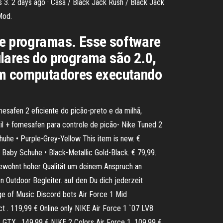
3. 2 days ago · Casa / Black Jack Rush / Black Jack
Mod.
de programas. Esse software
ares do programa são 2.0,
 em computadores executando
safen 2 eficiente do picão-preto e da milhã,
il + fomesafen para controle de picão- Nike Tuned 2
uhe • Purple-Grey-Yellow This item is new. €
Baby Schuhe • Black-Metallic Gold-Black. € 79,99.
 gewohnt hoher Qualität um deinem Anspruch an
 Outdoor Begleiter. auf den Du dich jederzeit
nge of Music Discord bots Air Force 1 Mid
t . 119,99 € Online only NIKE Air Force 1 `07 LV8
1 GTX . 149,99 € NIKE 2 Colors Air Force 1. 109,99 €