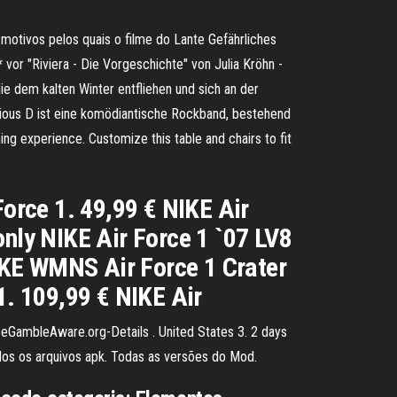
 motivos pelos quais o filme do Lante Gefährliches
vor "Riviera - Die Vorgeschichte" von Julia Kröhn -
e dem kalten Winter entfliehen und sich an der
cious D ist eine komödiantische Rockband, bestehend
ng experience. Customize this table and chairs to fit
Force 1. 49,99 € NIKE Air
only NIKE Air Force 1 `07 LV8
NIKE WMNS Air Force 1 Crater
1. 109,99 € NIKE Air
BeGambleAware.org-Details . United States 3. 2 days
dos os arquivos apk. Todas as versões do Mod.