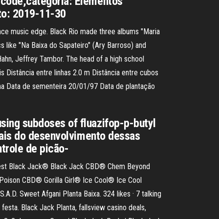
icode,categoria: Elementos
to: 2019-11-30
ance music edge. Black Rio made three albums "Maria
ics like "Na Baixa do Sapateiro" (Ary Barroso) and
ahn, Jeffrey Tambor. The head of a high school
s Distância entre linhas 2.0 m Distância entre cubos
cha Data de sementeira 20/01/97 Data de plantação
ing subdoses of fluazifop-p-butyl
ciais do desenvolvimento dessas
trole de picão-
terest Black Jack® Black Jack CBD® Chem Beyond
ison CBD® Gorilla Girl® Ice Cool® Ice Cool
. Sweet Afgani Planta Baixa. 324 likes · 7 talking
 festa. Black Jack Planta, fallsview casino deals,