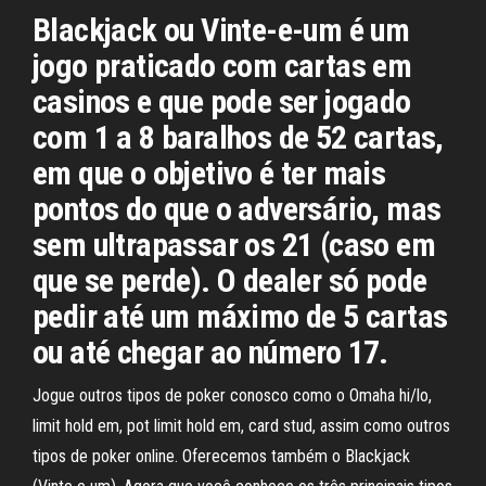
Blackjack ou Vinte-e-um é um
jogo praticado com cartas em
casinos e que pode ser jogado
com 1 a 8 baralhos de 52 cartas,
em que o objetivo é ter mais
pontos do que o adversário, mas
sem ultrapassar os 21 (caso em
que se perde). O dealer só pode
pedir até um máximo de 5 cartas
ou até chegar ao número 17.
Jogue outros tipos de poker conosco como o Omaha hi/lo,
limit hold em, pot limit hold em, card stud, assim como outros
tipos de poker online. Oferecemos também o Blackjack