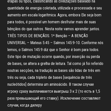
etapas ou tipos, classificando as civilizações baseado na
quantidade de energia coletada, utilizada e processada e seu
aumento em escala logarítmica. Agora, embora Ele seja bom
para todos, é possível um homem desfrutar mais de suas
bênçãos do que outros. Nesta noite vamos aprender juntos.
TRÊS TIPOS DE BENÇÃOS. 1ª Benção – A BENÇÃO
UNIVERSAL – Mateus 5:45 – Salmos 145:9-10. Conforme nós
lemos, o Salmos 145:9 diz que o Senhor é bom para todos.
Este tipo de mutação ocorre quando, por inserção ou perda
de bases, se altera a grelha de leitura. Tal como já foi referido
noutras secções, na tradução as bases são lidas de três em
três ou seja, cada tripleto de bases [sequência de três
nucleótidos] determina um aminoácido. В таком случае
игроку сразу выплачивается выигрыш 3 к 2 (то есть в 1,5
раза превышающий его ставку). Исключение составляют
случаи, когда дилеру