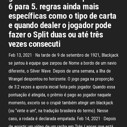
6 para 5. regras ainda mais
específicas como o tipo de carta
e quando dealer o jogador pode
fazer o Split duas ou até três
vezes consecuti
Feb 13, 2021 · Na tarde de 9 de setembro de 1921, Blackjack
se juntou à equipe que zarpou de Nome a bordo de um navio
diferente, o Silver Wave. Depois de uma semana, a Ilha de
Wrangel despontou no horizonte. O jogo paga na proporção
de 3:2 vezes a aposta inicial feita pelo jogador. Quando essa
pontuação é atingida, o prêmio é pago ao jogador naquele
momento, exceto se o crupiê também atingir um blackjack
(ou “vinte e um”, na tradução brasileira do termo). Nesse
caso, a rodada é declarada empatada. Feb 14, 2021 · Depois
de assistir um vídeo de um racha em Três Lagoas que está