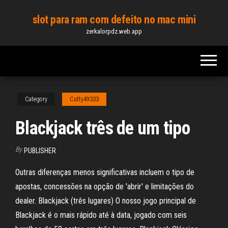
Skip
slot para ram com defeito no mac mini
to
zerkalorpdz.web.app
the
content
Category
Cutty49333
Blackjack três de um tipo
By
PUBLISHER
Outras diferenças menos significativas incluem o tipo de
apostas, concessões na opção de 'abrir' e limitações do
dealer. Blackjack (três lugares) O nosso jogo principal de
Blackjack é o mais rápido até à data, jogado com seis