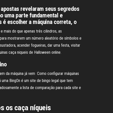
 apostas revelaram seus segredos
são uma parte fundamental e
 é escolher a máquina correta, o
e mais do que apenas três cilindros, as
 para mostrarem um número aleatório de símbolos e
ustadora, acender fogueiras, dar uma festa, visitar
inas caça niqueis de Halloween online.
ino
gem da máquina já vem Como configurar máquinas
rá uma BingOn é um site de bingo legal que tem
dadosamente a lista de comparação para cada site e
os os caça níqueis