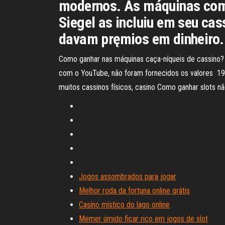
modernos. As máquinas come
Siegel as incluiu em seu ca
davam pręmios em dinheiro.
Como ganhar nas máquinas caça-níqueis de cassino? 
com o YouTube, não foram fornecidos os valores 19 M
muitos cassinos físicos, casino Como ganhar slots nã
Jogos assombrados para jogar
Melhor roda da fortuna online grátis
Casino místico do lago online
Memer úmido ficar rico em jogos de slot