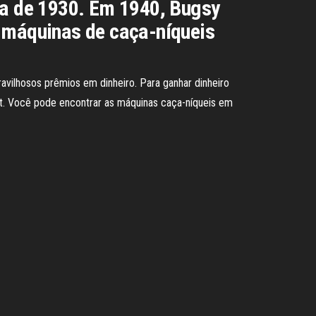
a de 1930. Em 1940, Bugsy
s máquinas de caça-níqueis
vilhosos prêmios em dinheiro. Para ganhar dinheiro
ot. Você pode encontrar as máquinas caça-níqueis em