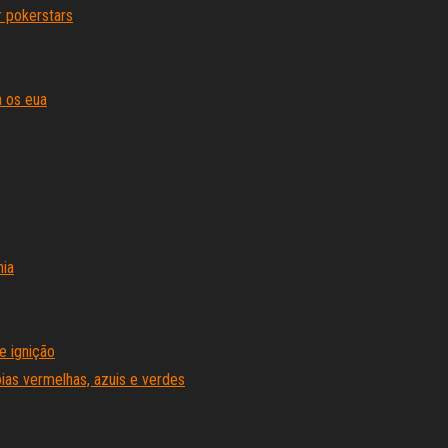
r pokerstars
a os eua
nia
e ignição
ias vermelhas, azuis e verdes