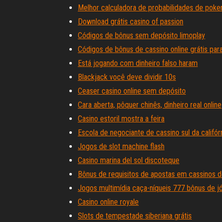
Melhor calculadora de probabilidades de poke
Download grátis casino of passion
Códigos de bônus sem depósito limoplay
Códigos de bônus de cassino online grátis par
Está jogando com dinheiro falso haram
Blackjack você deve dividir 10s
Ceaser casino online sem depósito
Cara aberta, pôquer chinês, dinheiro real online
Casino estoril mostra a feira
Escola de negociante de cassino sul da califór
Jogos de slot machine flash
Casino marina del sol discoteque
Bônus de requisitos de apostas em cassinos d
Jogos multimídia caça-níqueis 777 bônus de jó
Casino online royale
Slots de tempestade siberiana grátis