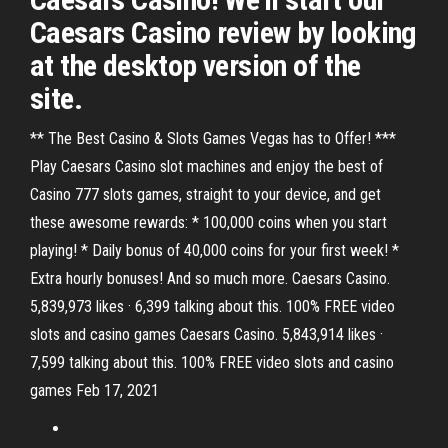
Caesars Casino review by looking
at the desktop version of the
site.
** The Best Casino & Slots Games Vegas has to Offer! ***
Play Caesars Casino slot machines and enjoy the best of
Casino 777 slots games, straight to your device, and get
these awesome rewards: * 100,000 coins when you start
playing! * Daily bonus of 40,000 coins for your first week! *
Extra hourly bonuses! And so much more. Caesars Casino.
5,839,973 likes · 6,399 talking about this. 100% FREE video
slots and casino games Caesars Casino. 5,843,914 likes ·
7,599 talking about this. 100% FREE video slots and casino
games Feb 17, 2021