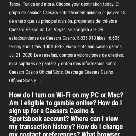
Tahoe, Tunica and more. Choose your destination today. El
grupo de casinos Caesars Entertainment anunció el jueves 15
de enero que su principal división, propietaria del célebre
Caesars Palace de Las Vegas, se acogerá a la ley
estadounidense de Caesars Casino. 5,835,913 likes · 6,605
talking about this. 100% FREE video slots and casino games
Jul 21, 2020 ‎Lee reseñas, compara valoraciones de clientes,
mira capturas de pantalla y obtén más información sobre
Caesars Casino Official Slots. Descarga Caesars Casino
Official Slots y …
How do I turn on Wi-Fi on my PC or Mac?
Am I eligible to gamble online? How do I
sign up for a Caesars Casino &
Sportsbook account? Where can I view
my transaction history? How do I change
my contact preferences? What browser