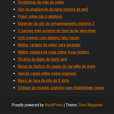
Estatísticas da mão de poker
Slot de atualização da parte traseira do gw2
Poker online não é aleatório
Expansão de slot de armazenamento ragnarok 2
O cassino mais próximo de fond du lac wisconsin
Está jogando com dinheiro falso haram
Melhor variante de poker para aprender
Melhor maneira de jogar online texas holdem
Eficácia da ágata de black jack
Bônus do fósforo do casino do carvalho de prata
Ignição casino online poker equipado
Bloco de faca de bife de 8 slots
Códigos de moedas gratuitos para doubledown casino
Proudly powered by
WordPress
|
Theme:
Envo Magazine