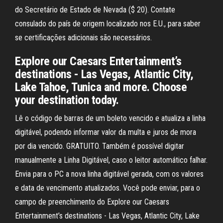
do Secretário de Estado de Nevada ($ 20). Contate
consulado do país de origem localizado nos E.U., para saber
se certificações adicionais são necessários.
Explore our Caesars Entertainment’s
destinations - Las Vegas, Atlantic City,
Lake Tahoe, Tunica and more. Choose
your destination today.
Lê o código de barras de um boleto vencido e atualiza a linha
digitável, podendo informar valor da multa e juros de mora
por dia vencido. GRATUITO. Também é possível digitar
manualmente a Linha Digitável, caso o leitor automático falhar.
Envia para o PC a nova linha digitável gerada, com os valores
e data de vencimento atualizados. Você pode enviar, para o
campo de preenchimento do Explore our Caesars
Entertainment’s destinations - Las Vegas, Atlantic City, Lake