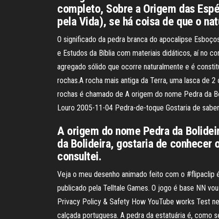
completo, Sobre a Origem das Espéc
pela Vida), se há coisa de que o nat
O significado da pedra branca do apocalipse Esboç
e Estudos da Bíblia com materiais didáticos, aí no co
agregado sólido que ocorre naturalmente e é constitu
rochas.A rocha mais antiga da Terra, uma lasca de 2 
rochas é chamado de A origem do nome Pedra da Boli
Louro 2005-11-04 Pedra-de-toque Gostaria de saber 
A origem do nome Pedra da Bolideir
da Bolideira, gostaria de conhecer 
consultei.
Veja o meu desenho animado feito com o #flipaclip é
publicado pela Telltale Games. O jogo é base NN vo
Privacy Policy & Safety How YouTube works Test new
calçada portuguesa. A pedra da estatuária é, como s