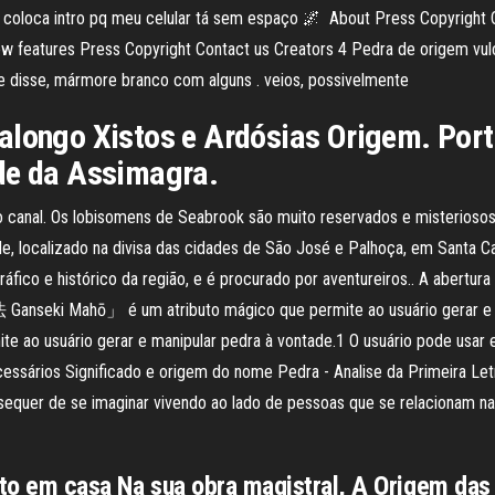
u coloca intro pq meu celular tá sem espaço 🌌 ️ About Press Copyright
 features Press Copyright Contact us Creators 4 Pedra de origem vulcâ
se disse, mármore branco com alguns . veios, possivelmente
alongo Xistos e Ardósias Origem. Porto
ade da Assimagra.
o canal. Os lobisomens de Seabrook são muito reservados e misterioso
 localizado na divisa das cidades de São José e Palhoça, em Santa Cat
áfico e histórico da região, e é procurado por aventureiros.. A abertu
nseki Mahō」 é um atributo mágico que permite ao usuário gerar e ma
te ao usuário gerar e manipular pedra à vontade.1 O usuário pode usar
ecessários Significado e origem do nome Pedra - Analise da Primeira Le
sequer de se imaginar vivendo ao lado de pessoas que se relacionam n
sto em casa Na sua obra magistral, A Origem das 