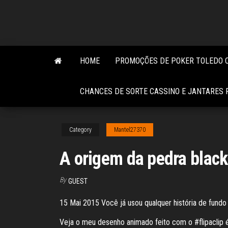
Skip
to
the
content
HOME
PROMOÇÕES DE POKER TOLEDO 
CHANCES DE SORTE CASSINO E JANTARES
Category
Mantel27370
A origem da pedra black
By
GUEST
15 Mai 2015 Você já usou qualquer história de fundo 
Veja o meu desenho animado feito com o #flipaclip é