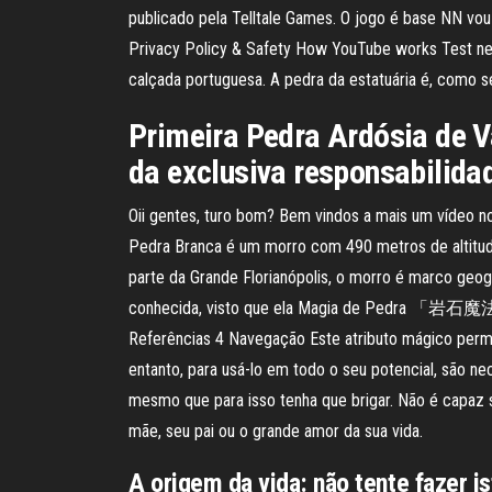
publicado pela Telltale Games. O jogo é base NN vo
Privacy Policy & Safety How YouTube works Test new
calçada portuguesa. A pedra da estatuária é, como 
Primeira Pedra Ardósia de V
da exclusiva responsabilid
Oii gentes, turo bom? Bem vindos a mais um vídeo n
Pedra Branca é um morro com 490 metros de altitude,
parte da Grande Florianópolis, o morro é marco geogr
conhecida, visto que ela Magia de Pedra 「岩石魔法 Ga
Referências 4 Navegação Este atributo mágico permi
entanto, para usá-lo em todo o seu potencial, são n
mesmo que para isso tenha que brigar. Não é capaz 
mãe, seu pai ou o grande amor da sua vida.
A origem da vida: não tente fazer i