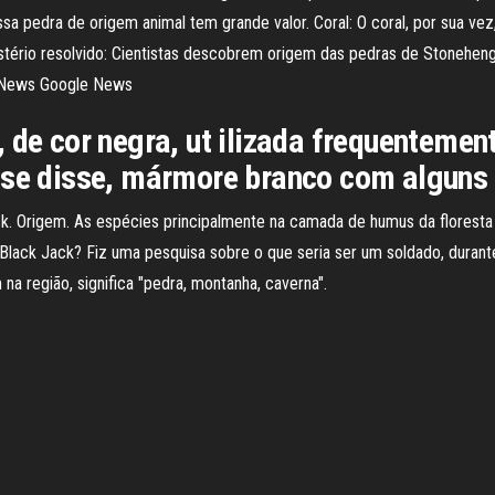
essa pedra de origem animal tem grande valor. Coral: O coral, por sua v
tério resolvido: Cientistas descobrem origem das pedras de Stoneheng
e News Google News
 de cor negra, ut ilizada frequenteme
 se disse, mármore branco com alguns 
k. Origem. As espécies principalmente na camada de humus da floresta
ar Black Jack? Fiz uma pesquisa sobre o que seria ser um soldado, durant
a região, significa "pedra, montanha, caverna".