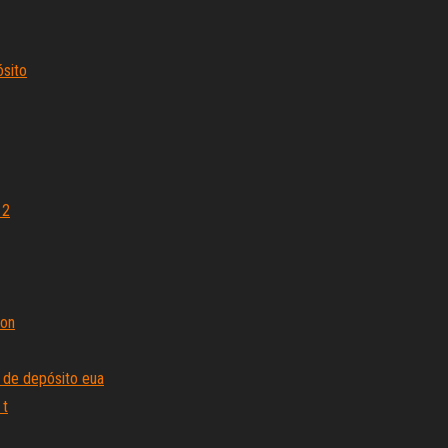
sito
 2
mon
 de depósito eua
 t