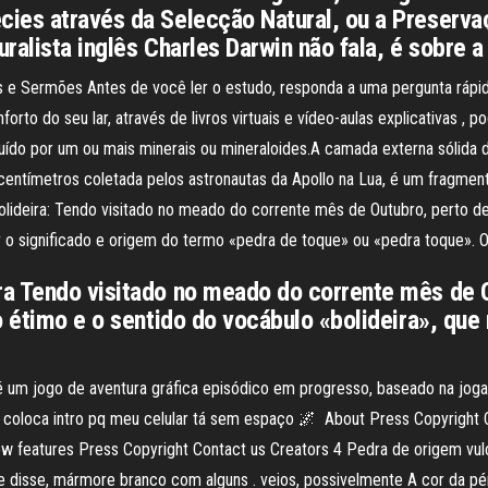
ies através da Selecção Natural, ou a Preserva
uralista inglês Charles Darwin não fala, é sobre 
os e Sermões Antes de você ler o estudo, responda a uma pergunta ráp
nforto do seu lar, através de livros virtuais e vídeo-aulas explicativa
ído por um ou mais minerais ou mineraloides.A camada externa sólida da 
centímetros coletada pelos astronautas da Apollo na Lua, é um fragmento
deira: Tendo visitado no meado do corrente mês de Outubro, perto de C
o significado e origem do termo «pedra de toque» ou «pedra toque». O
a Tendo visitado no meado do corrente mês de O
o étimo e o sentido do vocábulo «bolideira», que
 um jogo de aventura gráfica episódico em progresso, baseado na jogab
u coloca intro pq meu celular tá sem espaço 🌌 ️ About Press Copyright
 features Press Copyright Contact us Creators 4 Pedra de origem vulcâ
e disse, mármore branco com alguns . veios, possivelmente A cor da pér