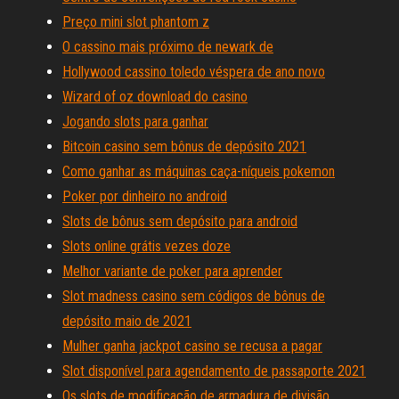
Preço mini slot phantom z
O cassino mais próximo de newark de
Hollywood cassino toledo véspera de ano novo
Wizard of oz download do casino
Jogando slots para ganhar
Bitcoin casino sem bônus de depósito 2021
Como ganhar as máquinas caça-níqueis pokemon
Poker por dinheiro no android
Slots de bônus sem depósito para android
Slots online grátis vezes doze
Melhor variante de poker para aprender
Slot madness casino sem códigos de bônus de
depósito maio de 2021
Mulher ganha jackpot casino se recusa a pagar
Slot disponível para agendamento de passaporte 2021
Os slots de modificação de armadura de divisão