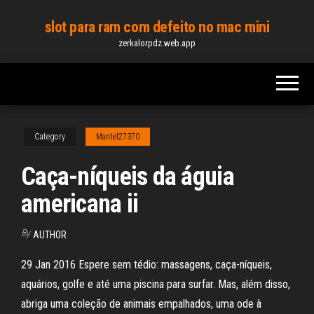
Skip
slot para ram com defeito no mac mini
to
zerkalorpdz.web.app
the
content
Category
Mantel27370
Caça-níqueis da águia
americana ii
By
AUTHOR
29 Jan 2016 Espere sem tédio: massagens, caça-níqueis,
aquários, golfe e até uma piscina para surfar. Mas, além disso,
abriga uma coleção de animais empalhados, uma ode à