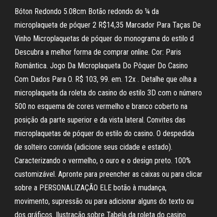
Bóton Redondo 5.08cm Botão redondo do ¼ da
microplaqueta de póquer 2 R$14,35 Marcador Para Taças De
Vinho Microplaquetas de póquer do monograma do estilo d
Descubra a melhor forma de comprar online. Cor: Paris
Romântica. Jogo Da Microplaqueta Do Pôquer Do Casino
Com Dados Para O. R$ 103, 99. em. 12x . Detalhe que olha a
microplaqueta da roleta do casino do estilo 3D com o número
500 no esquema de cores vermelho e branco coberto na
posição da parte superior e da vista lateral. Convites das
microplaquetas de póquer do estilo do casino. O despedida
de solteiro convida (adicione seus cidade e estado).
Caracterizando o vermelho, o ouro e o design preto. 100%
customizável. Apronte para preencher as caixas ou para clicar
sobre a PERSONALIZAÇÃO ELE botão à mudança,
movimento, supressão ou para adicionar alguns do texto ou
dos gráficos. Ilustração sobre Tabela da roleta do casino