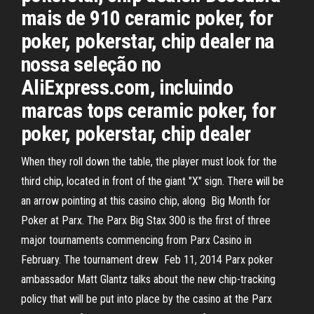
mais de 910 ceramic poker, for
poker, pokerstar, chip dealer na
nossa seleção no
AliExpress.com, incluindo
marcas tops ceramic poker, for
poker, pokerstar, chip dealer
When they roll down the table, the player must look for the
third chip, located in front of the giant "X" sign. There will be
an arrow pointing at this casino chip, along Big Month for
Poker at Parx. The Parx Big Stax 300 is the first of three
major tournaments commencing from Parx Casino in
February. The tournament drew Feb 11, 2014 Parx poker
ambassador Matt Glantz talks about the new chip-tracking
policy that will be put into place by the casino at the Parx