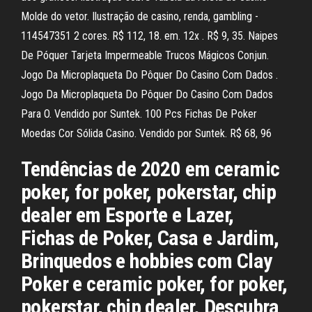
Molde do vetor. Ilustração de casino, renda, gambling -
114547351 2 cores. R$ 112, 18. em. 12x . R$ 9, 35. Naipes
De Póquer Tarjeta Impermeable Trucos Mágicos Conjun.
Jogo Da Microplaqueta Do Pôquer Do Casino Com Dados .
Jogo Da Microplaqueta Do Pôquer Do Casino Com Dados
Para O. Vendido por Suntek. 100 Pcs Fichas De Poker
Moedas Cor Sólida Casino. Vendido por Suntek. R$ 68, 96
Tendências de 2020 em ceramic
poker, for poker, pokerstar, chip
dealer em Esporte e Lazer,
Fichas de Poker, Casa e Jardim,
Brinquedos e hobbies com Clay
Poker e ceramic poker, for poker,
pokerstar, chip dealer. Descubra