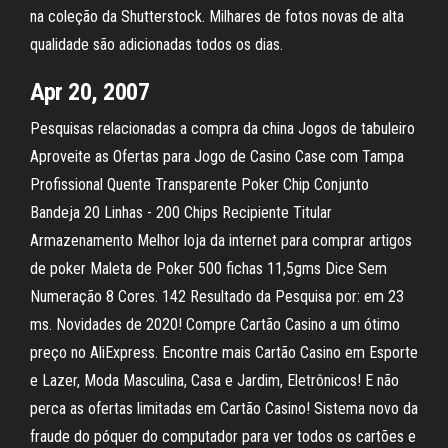
na coleção da Shutterstock. Milhares de fotos novas de alta
qualidade são adicionadas todos os dias.
Apr 20, 2007
Pesquisas relacionadas a compra da china Jogos de tabuleiro
Aproveite as Ofertas para Jogo de Casino Case com Tampa
Profissional Quente Transparente Poker Chip Conjunto
Bandeja 20 Linhas - 200 Chips Recipiente Titular
Armazenamento Melhor loja da internet para comprar artigos
de poker Maleta de Poker 500 fichas 11,5gms Dice Sem
Numeração 8 Cores. 142 Resultado da Pesquisa por: em 23
ms. Novidades de 2020! Compre Cartão Casino a um ótimo
preço no AliExpress. Encontre mais Cartão Casino em Esporte
e Lazer, Moda Masculina, Casa e Jardim, Eletrônicos! E não
perca as ofertas limitadas em Cartão Casino! Sistema novo da
fraude do póquer do computador para ver todos os cartões e