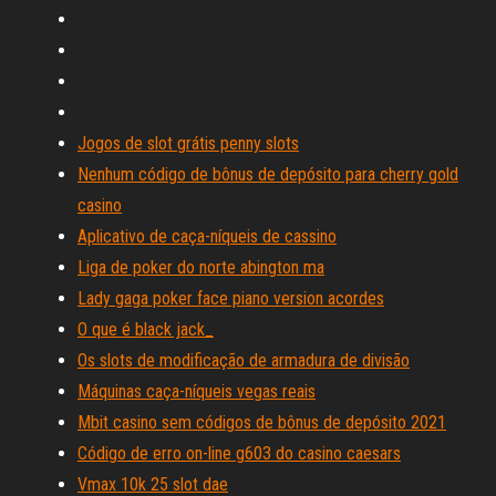
Jogos de slot grátis penny slots
Nenhum código de bônus de depósito para cherry gold
casino
Aplicativo de caça-níqueis de cassino
Liga de poker do norte abington ma
Lady gaga poker face piano version acordes
O que é black jack_
Os slots de modificação de armadura de divisão
Máquinas caça-níqueis vegas reais
Mbit casino sem códigos de bônus de depósito 2021
Código de erro on-line g603 do casino caesars
Vmax 10k 25 slot dae